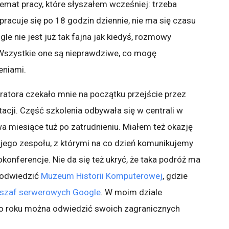
emat pracy, które słyszałem wcześniej: trzeba
acuje się po 18 godzin dziennie, nie ma się czasu
le nie jest już tak fajna jak kiedyś, rozmowy
. Wszystkie one są nieprawdziwe, co mogę
niami.
atora czekało mnie na początku przejście przez
acji. Część szkolenia odbywała się w centrali w
a miesiące tuż po zatrudnieniu. Miałem też okazję
jego zespołu, z którymi na co dzień komunikujemy
eokonferencje. Nie da się też ukryć, że taka podróż ma
o odwiedzić
Muzeum Historii Komputerowej
, gdzie
 szaf serwerowych Google
. W moim dziale
do roku można odwiedzić swoich zagranicznych