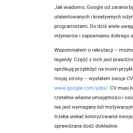
Jak wiadomo, Google od zarania by
utalentowanych i kreatywnych inżyni
programistami. Do dziś wiele uwag
inżynierów i zapewnianiu dobrego
Wspomniałem o rekrutacji -- można 
legendy. Część z nich jest prawdz
spróbuję przybliżyć na moim przyk
mojej strony -- wysłałem swoje CV
www.google.com/jobs/
. CV musi 
rzetelnie własne umiejętności i os
nie jest wymagany list motywacyjny
trzeba unikać koloryzowania swojej
sprawdzana dość dokładnie.