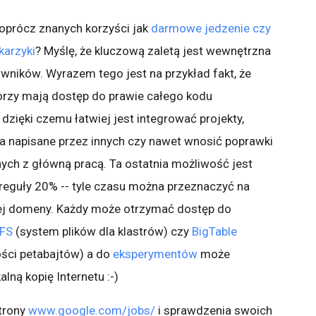
 oprócz znanych korzyści jak
darmowe jedzenie czy
karzyki
? Myślę, że kluczową zaletą jest wewnętrzna
wników. Wyrazem tego jest na przykład fakt, że
orzy mają dostęp do prawie całego kodu
zięki czemu łatwiej jest integrować projekty,
 napisane przez innych czy nawet wnosić poprawki
ch z główną pracą. Ta ostatnia możliwość jest
eguły 20% -- tyle czasu można przeznaczyć na
ej domeny. Każdy może otrzymać dostęp do
FS
(system plików dla klastrów) czy
BigTable
ści petabajtów) a do
eksperymentów
może
lną kopię Internetu :-)
trony
www.google.com/jobs/
i sprawdzenia swoich