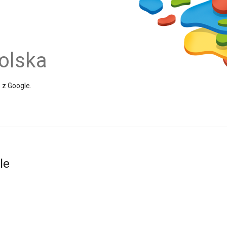
olska
e z Google.
le