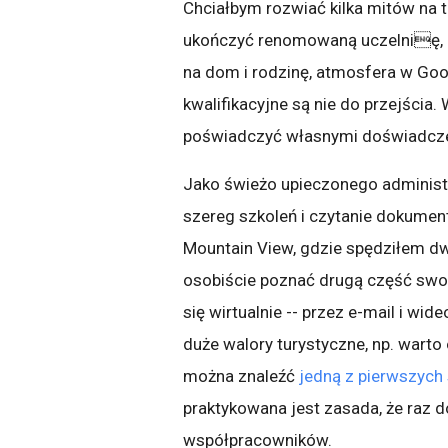
Chciałbym rozwiać kilka mitów na t
ukończyć renomowaną uczelnię, pr
na dom i rodzinę, atmosfera w Goog
kwalifikacyjne są nie do przejścia
poświadczyć własnymi doświadcze
Jako świeżo upieczonego administr
szereg szkoleń i czytanie dokument
Mountain View, gdzie spędziłem dw
osobiście poznać drugą część swo
się wirtualnie -- przez e-mail i wid
duże walory turystyczne, np. wart
można znaleźć
jedną z pierwszych
praktykowana jest zasada, że raz 
współpracowników.