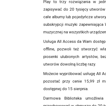
Play to trzy rozwiązania w jed
zapisywać do 20 tysięcy utworów 
całe albumy lub pojedyńcze utwory
subskrypcji muzyki zapewniająca 
muzycznej na wszystkich urządzen
Usługa All Access da Wam dostęp d
offline, pozwoli też stworzyć wł
piosenki ulubionych artystów, b
utworów dowolną liczbę razy.
Możecie wypróbować usługę All Ac
pozostać przy cenie 15,99 zł mie
dostępnej do 15 sierpnia.
Darmowa Biblioteka umożliwia
przechowywać w chmurze do 20 ty