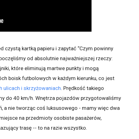
zed czystą kartką papieru i zapytać “Czym powinny
zpoczęliśmy od absolutnie najważniejszej rzeczy:
iki, które eliminują martwe punkty i mogą
ch boisk futbolowych w każdym kierunku, co jest
h ulicach i skrzyżowaniach
. Prędkość takiego
my do 40 km/h. Wnętrza pojazdów przygotowaliśmy
, a nie tworząc coś luksusowego - mamy więc dwa
 miejsce na przedmioty osobiste pasażerów,
kazujący trasę -- to na razie wszystko.