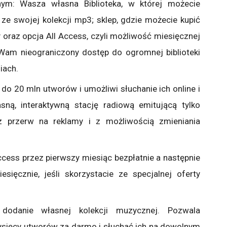
nym: Wasza własna Biblioteka, w której możecie
ze swojej kolekcji mp3; sklep, gdzie możecie kupić
 oraz opcja All Access, czyli możliwość miesięcznej
Wam nieograniczony dostęp do ogromnej biblioteki
iach.
o 20 mln utworów i umożliwi słuchanie ich online i
asną, interaktywną stację radiową emitującą tylko
ez przerw na reklamy i z możliwością zmieniania
cess przez pierwszy miesiąc bezpłatnie a następnie
sięcznie, jeśli skorzystacie ze specjalnej oferty
 dodanie własnej kolekcji muzycznej. Pozwala
sięcy utworów za darmo i słuchać ich na dowolnym