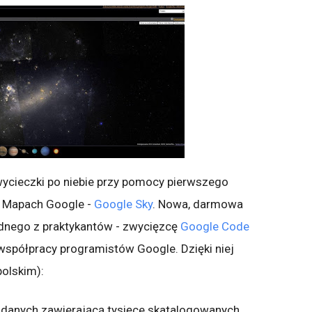
ycieczki po niebie przy pomocy pierwszego
h Mapach Google -
Google Sky
. Nowa, darmowa
ednego z praktykantów - zwycięzcę
Google Code
współpracy programistów Google. Dzięki niej
polskim):
 danych zawierającą tysięce skatalogowanych