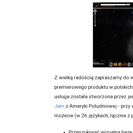
Z wielką radością zapraszamy do w
premierowego produktu w polskic
usługa została stworzona przez j
Jam
z Ameryki Południowej - przy 
możecie (w 26 językach, łącznie z 
Przeszukiwać wizualną bazę