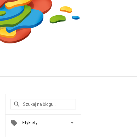

Etykiety