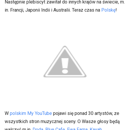
Następnie plebiscyt zawitał do innych krajów na świecie, m.
in. Francji, Japonii Indii i Australii. Teraz czas na
Polskę
!
W
polskim My YouTube
pojawi się ponad 30 artystów, ze
wszystkich stron muzycznej sceny. O Wasze głosy będą
walczyć m.in.
Doda
,
Blue Cafe
,
Ewa Farna
,
Kayah
,