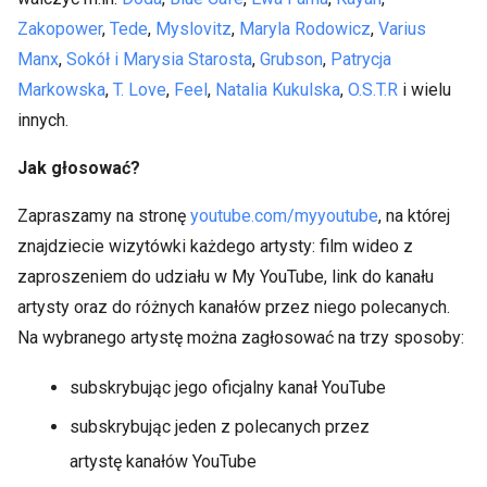
Zakopower
,
Tede
,
Myslovitz
,
Maryla Rodowicz
,
Varius
Manx
,
Sokół i Marysia Starosta
,
Grubson
,
Patrycja
Markowska
,
T. Love
,
Feel
,
Natalia Kukulska
,
O.S.T.R
i wielu
innych.
Jak głosować?
Zapraszamy na stronę
youtube.com/myyoutube
, na której
znajdziecie wizytówki każdego artysty: film wideo z
zaproszeniem do udziału w My YouTube, link do kanału
artysty oraz do różnych kanałów przez niego polecanych.
Na wybranego artystę można zagłosować na trzy sposoby:
subskrybując jego oficjalny kanał YouTube
subskrybując jeden z polecanych przez
artystę kanałów YouTube