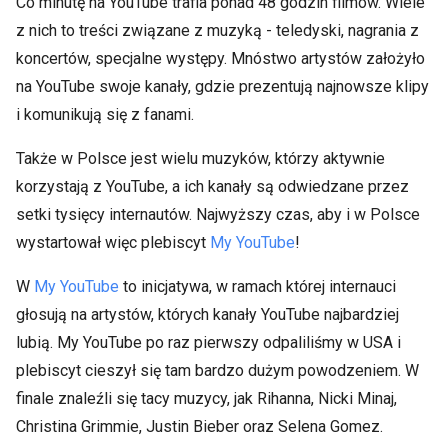
Co minutę na YouTube trafia ponad 48 godzin filmów. Wiele
z nich to treści związane z muzyką - teledyski, nagrania z
koncertów, specjalne występy. Mnóstwo artystów założyło
na YouTube swoje kanały, gdzie prezentują najnowsze klipy
i komunikują się z fanami.
Także w Polsce jest wielu muzyków, którzy aktywnie
korzystają z YouTube, a ich kanały są odwiedzane przez
setki tysięcy internautów. Najwyższy czas, aby i w Polsce
wystartował więc plebiscyt
My YouTube
!
W
My YouTube
to inicjatywa, w ramach której internauci
głosują na artystów, których kanały YouTube najbardziej
lubią. My YouTube po raz pierwszy odpaliliśmy w USA i
plebiscyt cieszył się tam bardzo dużym powodzeniem. W
finale znaleźli się tacy muzycy, jak Rihanna, Nicki Minaj,
Christina Grimmie, Justin Bieber oraz Selena Gomez.