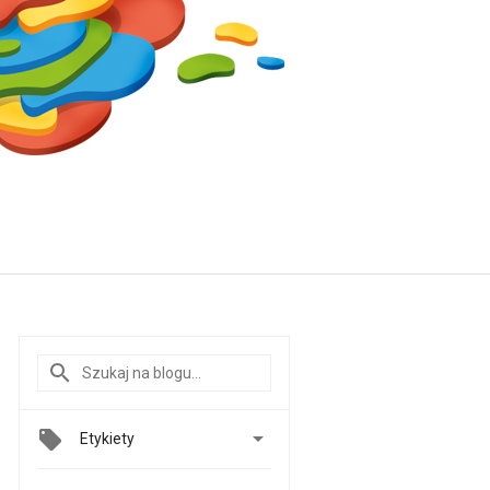

Etykiety