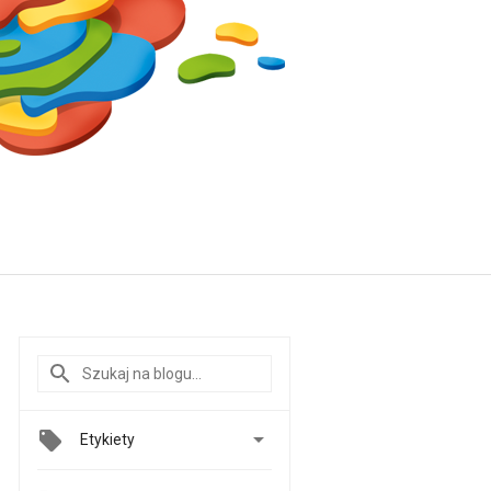

Etykiety