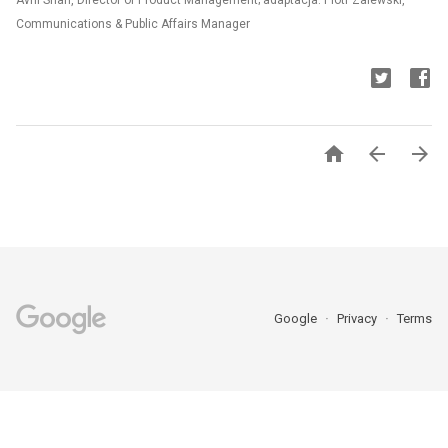
Avni Shah, Director of Product Management; adaptacja: Piotr Zalewski,
Communications & Public Affairs Manager



Google
Privacy
Terms