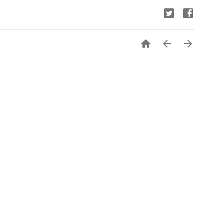


