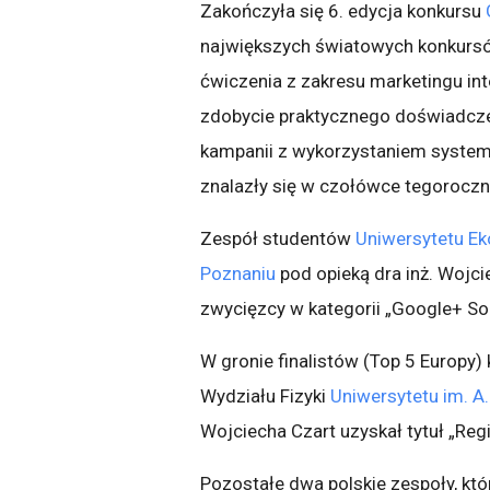
Zakończyła się 6. edycja konkursu
największych światowych konkursó
ćwiczenia z zakresu marketingu i
zdobycie praktycznego doświadczen
kampanii z wykorzystaniem syste
znalazły się w czołówce tegoroczne
Zespół studentów
Uniwersytetu E
Poznaniu
pod opieką dra inż. Wojci
zwycięzcy w kategorii „Google+ Soc
W gronie finalistów (Top 5 Europy)
Wydziału Fizyki
Uniwersytetu im. A
Wojciecha Czart uzyskał tytuł „Reg
Pozostałe dwa polskie zespoły, któr