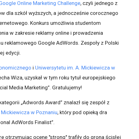
Google Online Marketing Challenge
, czyli jednego z
w dla szkół wyższych, a jednocześnie corocznego
nternetowego. Konkurs umożliwia studentom
ia w zakresie reklamy online i prowadzenia
mu reklamowego Google AdWords. Zespoły z Polski
j edycji.
konomicznego
i
Uniwersytetu im. A. Mickiewicza w
echa Wiza, uzyskał w tym roku tytuł europejskiego
ial Media Marketing”. Gratulujemy!
 kategorii „Adwords Award” znalazł się zespół z
. Mickiewicza w Poznaniu
, który pod opieką dra
ional AdWords Finalist”.
e otrzymując ocenę "strong" trafiły do grona ścisłej