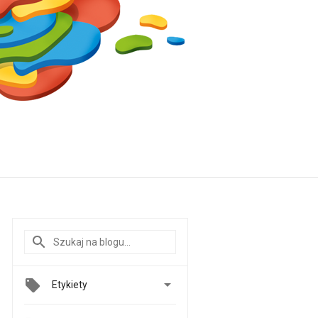

Etykiety