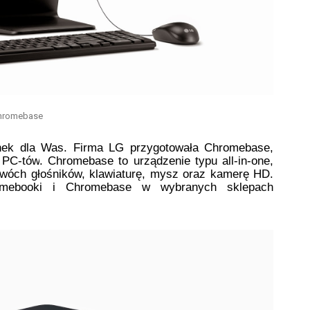
hromebase
nek dla Was. Firma LG przygotowała 
Chromebase, 
h PC-tów
. Chromebase 
to urządzenie typu all-in-one, 
wóch głośników, klawiaturę, mysz oraz kamerę HD
. 
romebooki i Chromebase w wybranych sklepach 