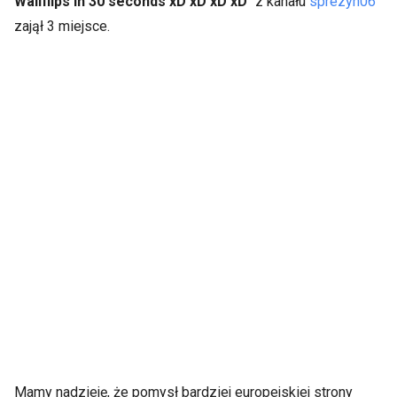
Wallflips in 30 seconds xD xD xD xD
" z kanału
sprezyn06
zajął 3 miejsce.
Mamy nadzieję, że pomysł bardziej europejskiej strony