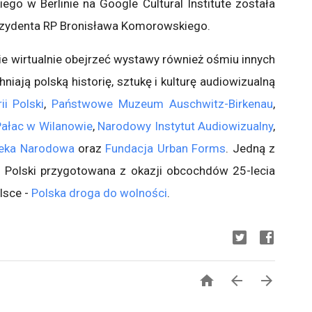
ego w Berlinie na Google Cultural Institute została
zydenta RP Bronisława Komorowskiego.
ie wirtualnie obejrzeć wystawy również ośmiu innych
hniają polską historię, sztukę i kulturę audiowizualną
i Polski
,
Państwowe Muzeum Auschwitz-Birkenau
,
ałac w Wilanowie
,
Narodowy Instytut Audiowizualny
,
teka Narodowa
oraz
Fundacja Urban Forms
. Jedną z
ii Polski przygotowana z okazji obcochdów 25-lecia
lsce -
Polska droga do wolności
.


