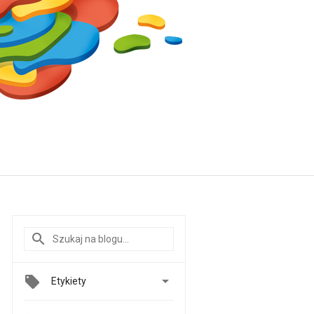

Etykiety