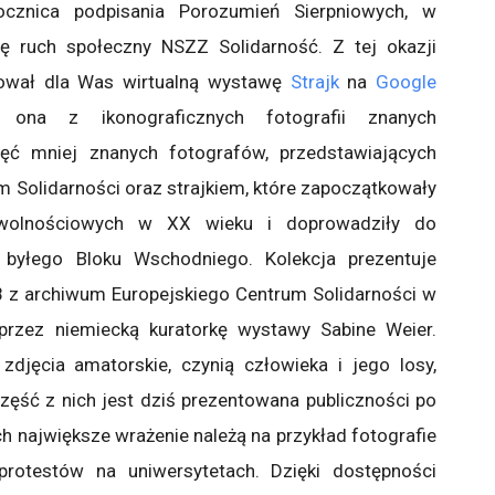
cznica podpisania Porozumień Sierpniowych, w
ię ruch społeczny NSZZ Solidarność. Z tej okazji
ował dla Was wirtualną wystawę
Strajk
na
Google
 ona z ikonograficznych fotografii znanych
jęć mniej znanych fotografów, przedstawiających
 Solidarności oraz strajkiem, które zapoczątkowały
wolnościowych w XX wieku i doprowadziły do
o byłego Bloku Wschodniego. Kolekcja prezentuje
88 z archiwum Europejskiego Centrum Solidarności w
przez niemiecką kuratorkę wystawy Sabine Weier.
zdjęcia amatorskie, czynią człowieka i jego losy,
ęść z nich jest dziś prezentowana publiczności po
h największe wrażenie należą na przykład fotografie
rotestów na uniwersytetach. Dzięki dostępności