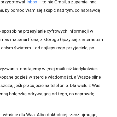
z przygotował
Inbox
-- to nie Gmail, a zupełnie inna
na, by pomóc Wam się skupić nad tym, co naprawdę
o sposób na przesyłanie cyfrowych informacji w
 z nas ma smartfona, z którego łączy się z internetem
 z całym światem… od najlepszego przyjaciela, po
yzwania: dostajemy więcej maili niż kiedykolwiek
kopane gdzieś w stercie wiadomości, a Wasze pilne
cza, jeśli pracujecie na telefonie. Dla wielu z Was
ienną bolączką odrywającą od tego, co naprawdę
st właśnie dla Was. Albo dokładniej rzecz ujmując,