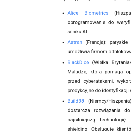
Alice Biometrics
(Hiszpan
oprogramowanie do weryfi
silniku AI.
Astran
(Francja): paryskie 
umożliwia firmom odblokowa
BlackDice
(Wielka Brytania
Maladze, która pomaga op
przed cyberatakami, wykor
predykcyjne do identyfikacj
Build38
(Niemcy/Hiszpania
dostarcza rozwiązania do 
najsilniejszą technologię
shielding. Obsługuje klien