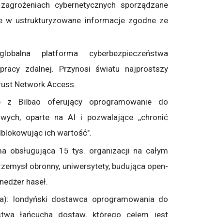
 zagrożeniach cybernetycznych sporządzane
 je w ustrukturyzowane informacje zgodne ze
obalna platforma cyberbezpieczeństwa
racy zdalnej. Przynosi światu najprostszy
rust Network Access.
up z Bilbao oferujący oprogramowanie do
wych, oparte na AI i pozwalające ,,chronić
dblokowując ich wartość".
a obsługująca 15 tys. organizacji na całym
rzemysł obronny, uniwersytety, budująca open-
nedżer haseł.
ia): londyński dostawca oprogramowania do
stwa łańcucha dostaw, którego celem jest