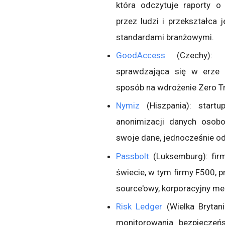
która odczytuje raporty o
przez ludzi i przekształca
standardami branżowymi.
GoodAccess
(Czechy): gl
sprawdzająca się w erze p
sposób na wdrożenie Zero T
Nymiz
(Hiszpania): start
anonimizacji danych osobo
swoje dane, jednocześnie o
Passbolt
(Luksemburg): firm
świecie, w tym firmy F500, p
source'owy, korporacyjny me
Risk Ledger
(Wielka Brytan
monitorowania bezpieczeń