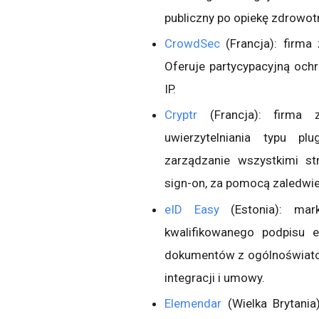
publiczny po opiekę zdrowot
CrowdSec
(Francja): firma
Oferuje partycypacyjną och
IP.
Cryptr
(Francja): firma z
uwierzytelniania typu plu
zarządzanie wszystkimi str
sign-on, za pomocą zaledwie k
eID Easy
(Estonia): ma
kwalifikowanego podpisu e
dokumentów z ogólnoświatow
integracji i umowy.
Elemendar
(Wielka Brytania