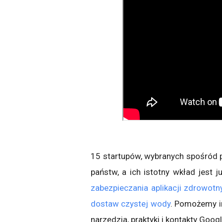
15 startupów, wybranych spośród 
państw, a ich istotny wkład jest j
zabezpieczania aplikacji zdrowotn
dostaw czystej wody
. Pomożemy im
narzędzia, praktyki i kontakty Googl