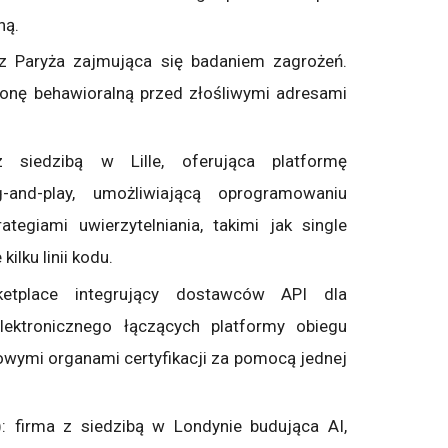
ną.
 z Paryża zajmująca się badaniem zagrożeń.
ronę behawioralną przed złośliwymi adresami
 siedzibą w Lille, oferująca platformę
g-and-play, umożliwiającą oprogramowaniu
ategiami uwierzytelniania, takimi jak single
ilku linii kodu.
rketplace integrujący dostawców API dla
lektronicznego łączących platformy obiegu
ymi organami certyfikacji za pomocą jednej
): firma z siedzibą w Londynie budująca AI,