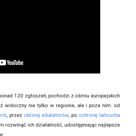
ponad 120 zgłoszeń, pochodzi z ośmiu europejskich
uż widoczny nie tylko w regionie, ale i poza nim: od
ych
, przez
obronę edukatorów
, po
ochronę łańcucha
 rozwinąć ich działalność, udostępniając najlepsze
e: